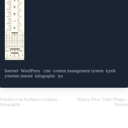
Internet
,
WordPress
,
cms
,
content management system
,
içerik
yönetim sistemi
,
infographic
,
iys
Yazı
Windows’un Kullanıcı Gelişimi –
JQuery Pivot Table Plugin –
Infographic
Pivot.js
gezinmesi