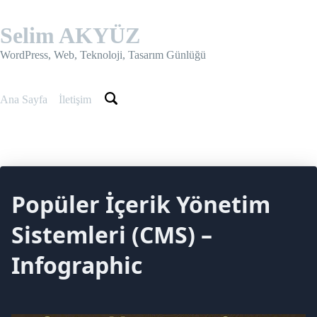
Skip
to
Selim AKYÜZ
content
WordPress, Web, Teknoloji, Tasarım Günlüğü
Ana Sayfa
İletişim
Popüler İçerik Yönetim
Sistemleri (CMS) –
Infographic