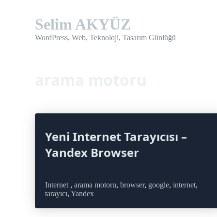
Skip
to
Selim AKYÜZ
content
WordPress, Web, Teknoloji, Tasarım Günlüğü
arama motoru
Yeni Internet Tarayıcısı –
Yandex Browser
Internet
,
arama motoru
,
browser
,
google
,
internet
,
tarayıcı
,
Yandex