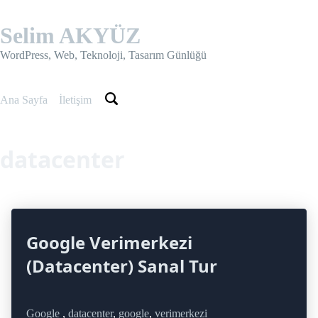
Skip
to
Selim AKYÜZ
content
WordPress, Web, Teknoloji, Tasarım Günlüğü
Ana Sayfa
İletişim
datacenter
Google Verimerkezi
(Datacenter) Sanal Tur
Google
,
datacenter
,
google
,
verimerkezi