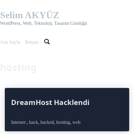
Skip
to
Selim AKYÜZ
content
WordPress, Web, Teknoloji, Tasarım Günlüğü
Ana Sayfa
İletişim
hosting
DreamHost Hacklendi
Internet
,
hack
,
hacked
,
hosting
,
web