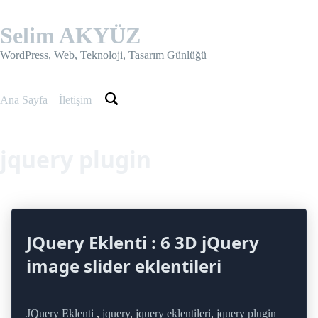
Skip
to
Selim AKYÜZ
content
WordPress, Web, Teknoloji, Tasarım Günlüğü
Ana Sayfa
İletişim
jquery plugin
JQuery Eklenti : 6 3D jQuery
image slider eklentileri
JQuery Eklenti
,
jquery
,
jquery eklentileri
,
jquery plugin