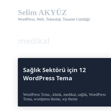
Skip
to
Selim AKYÜZ
content
WordPress, Web, Teknoloji, Tasarım Günlüğü
medikal
Sağlık Sektörü için 12
WordPress Tema
WordPress Tema
,
klinik
,
medikal
,
sağlık
,
WordPress
Tema
,
wordpress theme
,
wp theme