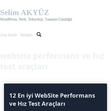
Skip
to
Selim AKYÜZ
content
WordPress, Web, Teknoloji, Tasarım Günlüğü
Ana Sayfa
İletişim
website performans ve hız
test araçları
12 En iyi WebSite Performans
ve Hız Test Araçları