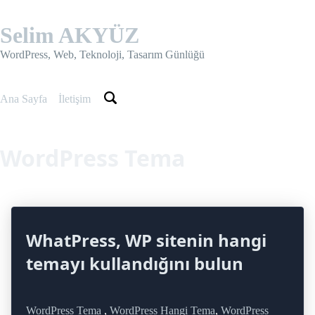
Skip
to
Selim AKYÜZ
content
WordPress, Web, Teknoloji, Tasarım Günlüğü
Ana Sayfa
İletişim
WordPress Tema
WhatPress, WP sitenin hangi
temayı kullandığını bulun
WordPress Tema
,
WordPress Hangi Tema
,
WordPress