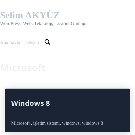
Skip
to
Selim AKYÜZ
content
WordPress, Web, Teknoloji, Tasarım Günlüğü
Ana Sayfa
İletişim
Microsoft
Windows 8
Microsoft
,
işletim sistemi
,
windows
,
windows 8